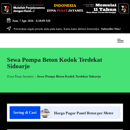
Skip
to
Jum, 7 Agu 2026
-
6:58:10 AM
content
Percayakan segala proyek anda pada kami, Karna kami ahlinya konstruksi.
Subscribe Now!
Zona
Pusat
Jayamix
Sewa Pompa Beton Kodok Terdekat
-
Sidoarjo
Ahlinya
Konstruksi
Zona Pusat Jayamix
»
Sewa Pompa Beton Kodok Terdekat Sidoarjo
Sering di Cari
agar Panel Beton
Harga Pagar Panel Beton per Meter
S