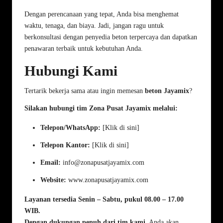
Dengan perencanaan yang tepat, Anda bisa menghemat
waktu, tenaga, dan biaya. Jadi, jangan ragu untuk
berkonsultasi dengan penyedia beton terpercaya dan dapatkan
penawaran terbaik untuk kebutuhan Anda.
Hubungi Kami
Tertarik bekerja sama atau ingin memesan
beton Jayamix
?
Silakan hubungi tim Zona Pusat Jayamix melalui:
Telepon/WhatsApp:
[
Klik di sini
]
Telepon Kantor:
[
Klik di sini
]
Email:
info@zonapusatjayamix.com
Website:
www.zonapusatjayamix.com
Layanan tersedia Senin – Sabtu, pukul 08.00 – 17.00
WIB.
Dengan dukungan penuh dari tim kami
, Anda akan