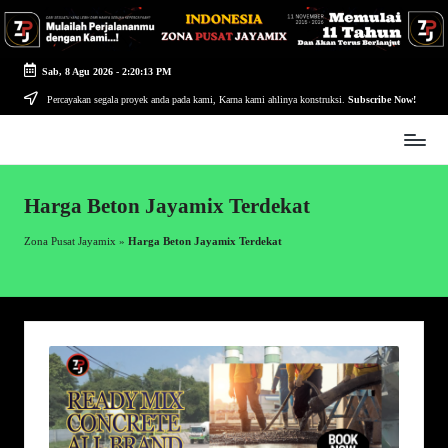
Skip
to
Sab, 8 Agu 2026
-
2:20:14 PM
content
Percayakan segala proyek anda pada kami, Karna kami ahlinya konstruksi.
Subscribe Now!
Zona
Pusat
Jayamix
Harga Beton Jayamix Terdekat
-
Ahlinya
Zona Pusat Jayamix
»
Harga Beton Jayamix Terdekat
Konstruksi