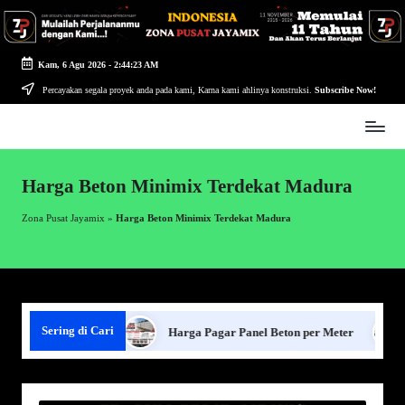
Skip
to
Kam, 6 Agu 2026
-
2:44:24 AM
content
Percayakan segala proyek anda pada kami, Karna kami ahlinya konstruksi.
Subscribe Now!
Zona
Pusat
Jayamix
Harga Beton Minimix Terdekat Madura
-
Ahlinya
Zona Pusat Jayamix
»
Harga Beton Minimix Terdekat Madura
Konstruksi
Sering di Cari
ar Panel Beton
Harga Pagar Panel Beton per Meter
Se