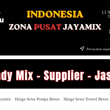
Percayakan segala
ayamix
Harga Sewa Pompa Beton
Harga Sewa Trowel Beton