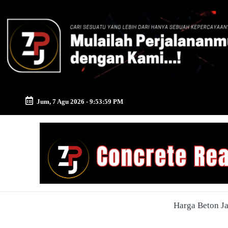
Skip
to
content
Jum, 7 Agu 2026
-
9:54:00 PM
Zona
Pusat
Jayamix
-
Harga Beton J
Ahlinya
Konstruksi