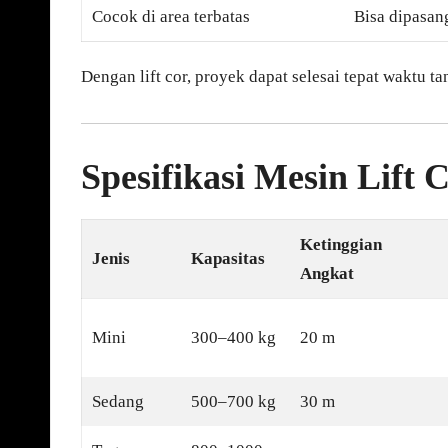
Cocok di area terbatas
Bisa dipasan
Dengan lift cor, proyek dapat selesai tepat waktu ta
Spesifikasi Mesin Lift 
Ketinggian
Jenis
Kapasitas
Angkat
Mini
300–400 kg
20 m
Sedang
500–700 kg
30 m