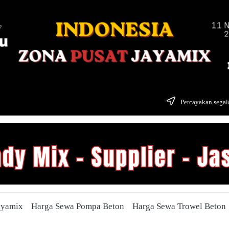
Percayakan segala
ayamix
Harga Sewa Pompa Beton
Harga Sewa Trowel Beton