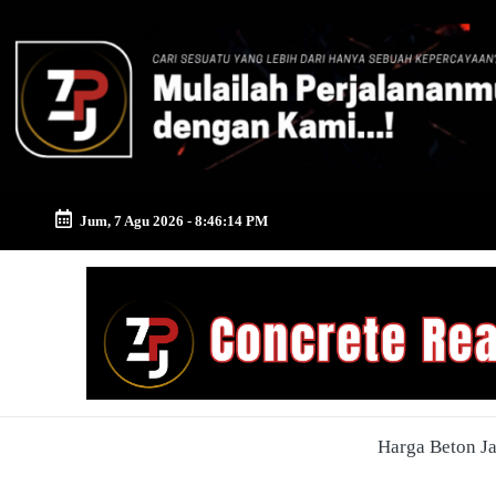
Skip
to
content
Jum, 7 Agu 2026
-
8:46:15 PM
Zona
Pusat
Jayamix
-
Harga Beton J
Ahlinya
Konstruksi