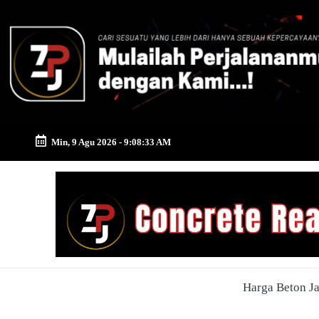
Skip
to
content
Min, 9 Agu 2026
-
9:08:34 AM
Zona
Pusat
Jayamix
-
Harga Beton J
Ahlinya
Konstruksi