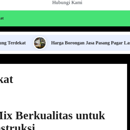
Hubungi Kami
at
Harga Borongan Jasa Pasang Pagar Las Cutting L
kat
ix Berkualitas untuk
struksi