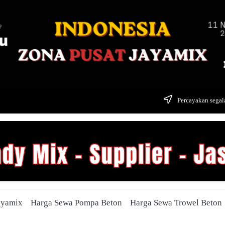
Percayakan segala
ayamix
Harga Sewa Pompa Beton
Harga Sewa Trowel Beton