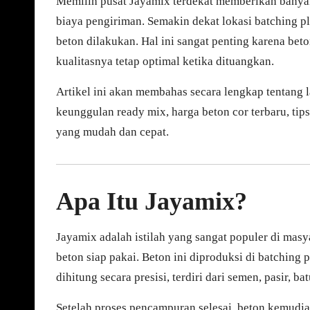
Memilih pusat Jayamix terdekat memberikan banyak
biaya pengiriman. Semakin dekat lokasi batching p
beton dilakukan. Hal ini sangat penting karena bet
kualitasnya tetap optimal ketika dituangkan.
Artikel ini akan membahas secara lengkap tentang l
keunggulan ready mix, harga beton cor terbaru, tip
yang mudah dan cepat.
Apa Itu Jayamix?
Jayamix adalah istilah yang sangat populer di mas
beton siap pakai. Beton ini diproduksi di batching
dihitung secara presisi, terdiri dari semen, pasir, ba
Setelah proses pencampuran selesai, beton kemud