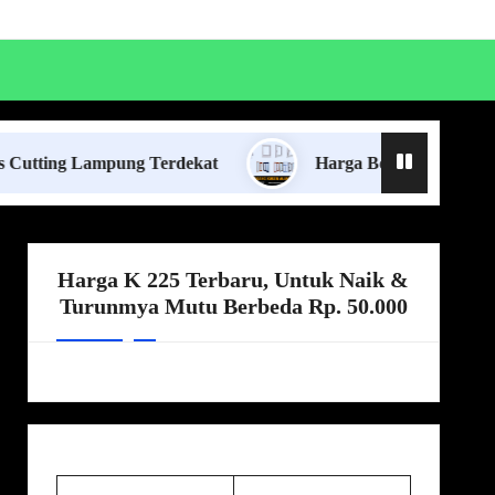
ampung Terdekat
Harga Borongan Jasa Pasang Kuse
Harga K 225 Terbaru, Untuk Naik &
Turunmya Mutu Berbeda Rp. 50.000