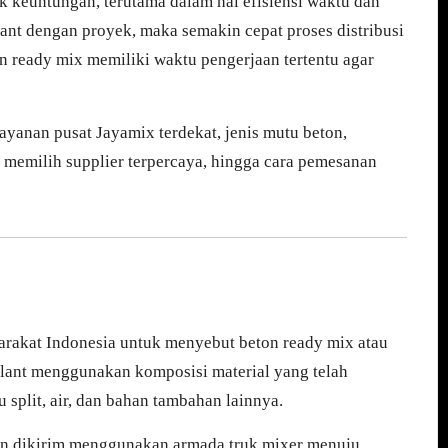
 keuntungan, terutama dalam hal efisiensi waktu dan
lant dengan proyek, maka semakin cepat proses distribusi
on ready mix memiliki waktu pengerjaan tertentu agar
ayanan pusat Jayamix terdekat, jenis mutu beton,
s memilih supplier terpercaya, hingga cara pemesanan
yarakat Indonesia untuk menyebut beton ready mix atau
 plant menggunakan komposisi material yang telah
tu split, air, dan bahan tambahan lainnya.
ian dikirim menggunakan armada truk mixer menuju