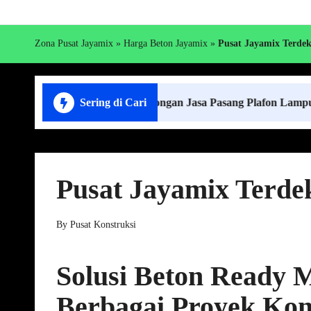
Zona Pusat Jayamix
»
Harga Beton Jayamix
»
Pusat Jayamix Terdek
Harga Borongan Jasa Pasang Plafon Lampung Terdekat
Sering di Cari
Pusat Jayamix Terde
By
Pusat Konstruksi
Posted
by
Solusi Beton Ready M
Berbagai Proyek Kon