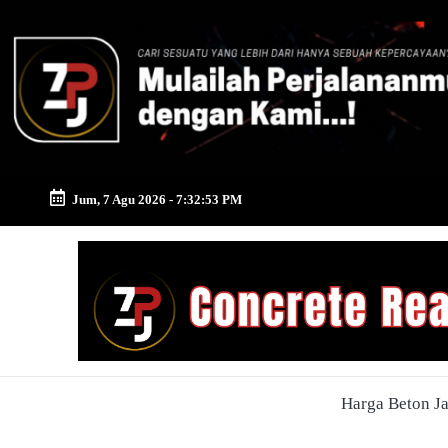
Skip
to
content
Jum, 7 Agu 2026
-
7:32:54 PM
Zona
Pusat
Jayamix
-
Harga Beton J
Ahlinya
Konstruksi