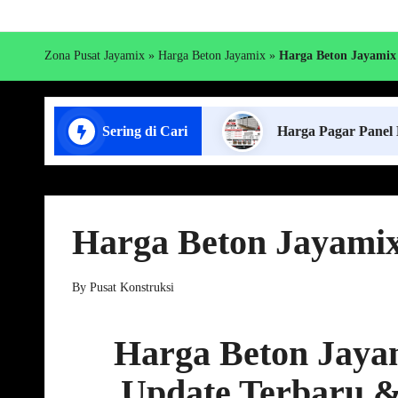
Zona Pusat Jayamix
»
Harga Beton Jayamix
»
Harga Beton Jayamix
g Pagar Panel Beton
Sering di Cari
Harga Pagar Panel Beton per M
Harga Beton Jayamix
By
Pusat Konstruksi
Posted
by
Harga Beton Jaya
Update Terbaru 