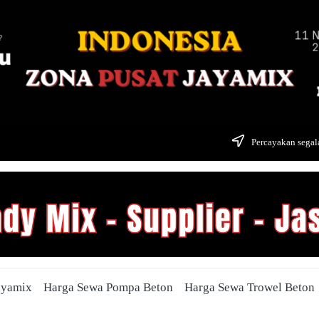
Percayakan segala
ayamix
Harga Sewa Pompa Beton
Harga Sewa Trowel Beton