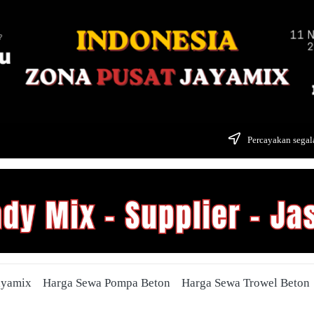
Percayakan segala
ayamix
Harga Sewa Pompa Beton
Harga Sewa Trowel Beton