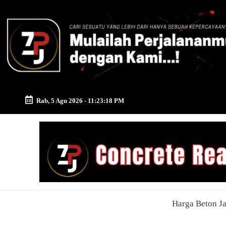
Skip
to
content
Rab, 5 Agu 2026
-
11:23:19 PM
Zona
Pusat
Jayamix
-
Harga Beton J
Ahlinya
Konstruksi