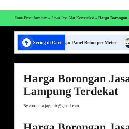
Zona Pusat Jayamix
»
Sewa Jasa Alat Konstruksi
»
Harga Borongan 
Harga Pagar Panel Beton per Meter
Sering di Cari
Sewa Jas
Harga Borongan Jasa
Lampung Terdekat
By
zonapusatjayamix@gmail.com
Posted
by
Harga Borongan Jasa