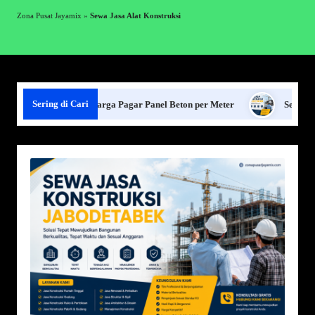
Zona Pusat Jayamix
»
Sewa Jasa Alat Konstruksi
Sering di Cari
Harga Pagar Panel Beton per Meter
Sewa Jasa Konstruksi