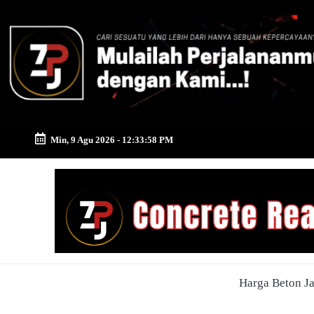
Skip
to
content
Min, 9 Agu 2026
-
12:33:59 PM
Zona
Pusat
Jayamix
-
Harga Beton J
Ahlinya
Konstruksi