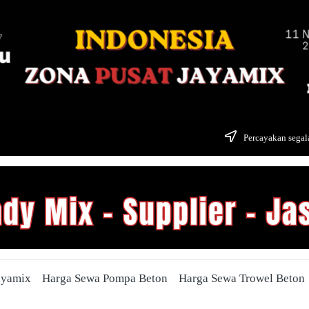
Percayakan segala
ayamix
Harga Sewa Pompa Beton
Harga Sewa Trowel Beton