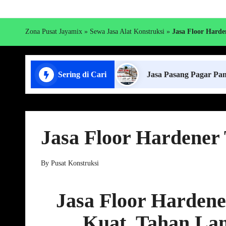
Zona Pusat Jayamix
»
Sewa Jasa Alat Konstruksi
»
Jasa Floor Harde
t Cor di Lampung
Sering di Cari
Jasa Pasang Pagar Panel Beton
Jasa Floor Hardener
By
Pusat Konstruksi
Posted
by
Jasa Floor Hardene
Kuat, Tahan Lam