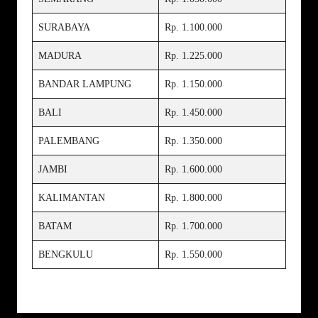
SURABAYA
Rp. 1.100.000
MADURA
Rp. 1.225.000
BANDAR LAMPUNG
Rp. 1.150.000
BALI
Rp. 1.450.000
PALEMBANG
Rp. 1.350.000
JAMBI
Rp. 1.600.000
KALIMANTAN
Rp. 1.800.000
BATAM
Rp. 1.700.000
BENGKULU
Rp. 1.550.000