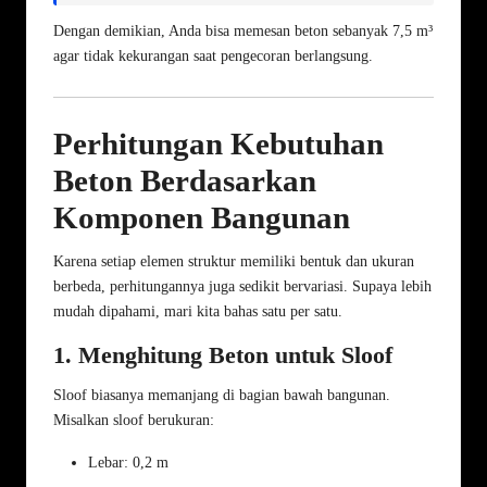
Dengan demikian, Anda bisa memesan beton sebanyak 7,5 m³
agar tidak kekurangan saat pengecoran berlangsung.
Perhitungan Kebutuhan
Beton Berdasarkan
Komponen Bangunan
Karena setiap elemen struktur memiliki bentuk dan ukuran
berbeda, perhitungannya juga sedikit bervariasi. Supaya lebih
mudah dipahami, mari kita bahas satu per satu.
1. Menghitung Beton untuk Sloof
Sloof biasanya memanjang di bagian bawah bangunan.
Misalkan sloof berukuran:
Lebar: 0,2 m