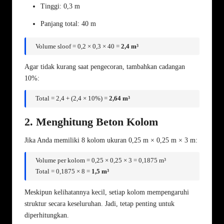
Tinggi: 0,3 m
Panjang total: 40 m
Volume sloof = 0,2 × 0,3 × 40 =
2,4 m³
Agar tidak kurang saat pengecoran, tambahkan cadangan
10%:
Total = 2,4 + (2,4 × 10%) =
2,64 m³
2. Menghitung Beton Kolom
Jika Anda memiliki 8 kolom ukuran 0,25 m × 0,25 m × 3 m:
Volume per kolom = 0,25 × 0,25 × 3 = 0,1875 m³
Total = 0,1875 × 8 =
1,5 m³
Meskipun kelihatannya kecil, setiap kolom mempengaruhi
struktur secara keseluruhan. Jadi, tetap penting untuk
diperhitungkan.