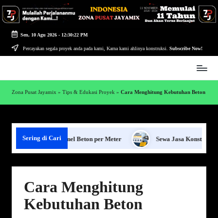
Skip
to
Sen, 10 Agu 2026
-
12:30:23 PM
content
Percayakan segala proyek anda pada kami, Karna kami ahlinya konstruksi.
Subscribe Now!
Zona
Pusat
Zona Pusat Jayamix
»
Tips & Edukasi Proyek
»
Cara Menghitung Kebutuhan Beton
Jayamix
-
Ahlinya
Konstruksi
Sering di Cari
a Pagar Panel Beton per Meter
Sewa Jasa Konstruksi Jabodetabek
Cara Menghitung
Kebutuhan Beton