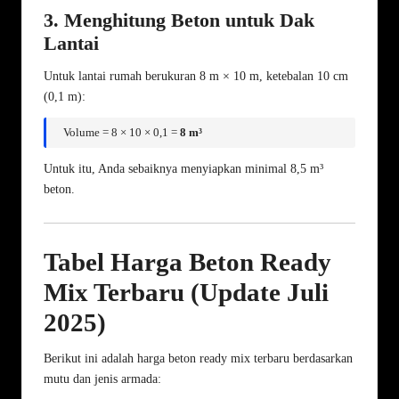
3. Menghitung Beton untuk Dak
Lantai
Untuk lantai rumah berukuran 8 m × 10 m, ketebalan 10 cm
(0,1 m):
Volume = 8 × 10 × 0,1 =
8 m³
Untuk itu, Anda sebaiknya menyiapkan minimal 8,5 m³
beton.
Tabel Harga Beton Ready
Mix Terbaru (Update Juli
2025)
Berikut ini adalah harga beton ready mix terbaru berdasarkan
mutu dan jenis armada: