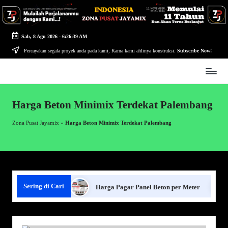
Skip
to
Sab, 8 Agu 2026
-
6:26:40 AM
content
Percayakan segala proyek anda pada kami, Karna kami ahlinya konstruksi.
Subscribe Now!
Zona
Pusat
Jayamix
Harga Beton Minimix Terdekat Palembang
-
Ahlinya
Zona Pusat Jayamix
»
Harga Beton Minimix Terdekat Palembang
Konstruksi
Sering di Cari
agar Panel Beton
Harga Pagar Panel Beton per Meter