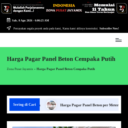
Skip
to
Sab, 8 Agu 2026
-
6:06:25 AM
content
Percayakan segala proyek anda pada kami, Karna kami ahlinya konstruksi.
Subscribe Now!
Zona
Pusat
Jayamix
Harga Pagar Panel Beton Cempaka Putih
-
Ahlinya
Zona Pusat Jayamix
»
Harga Pagar Panel Beton Cempaka Putih
Konstruksi
Sering di Cari
 Pagar Panel Beton
Harga Pagar Panel Beton per Meter