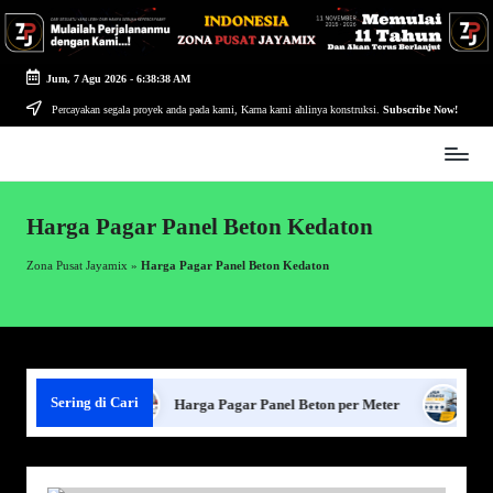
Skip
to
Jum, 7 Agu 2026
-
6:38:38 AM
content
Percayakan segala proyek anda pada kami, Karna kami ahlinya konstruksi.
Subscribe Now!
Zona
Pusat
Jayamix
Harga Pagar Panel Beton Kedaton
-
Ahlinya
Zona Pusat Jayamix
»
Harga Pagar Panel Beton Kedaton
Konstruksi
Sering di Cari
 Panel Beton
Harga Pagar Panel Beton per Meter
Sewa 