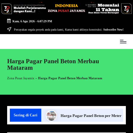
Skip
to
Kam, 6 Agu 2026
-
6:07:30 PM
content
Percayakan segala proyek anda pada kami, Karna kami ahlinya konstruksi.
Subscribe Now!
Zona
Pusat
Jayamix
Harga Pagar Panel Beton Merbau
-
Mataram
Ahlinya
Konstruksi
Zona Pusat Jayamix
»
Harga Pagar Panel Beton Merbau Mataram
Sering di Cari
Pagar Panel Beton
Harga Pagar Panel Beton per Meter