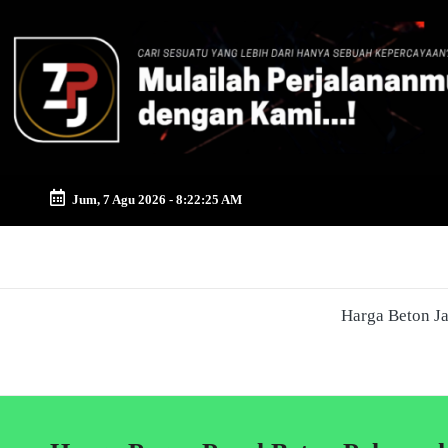
Skip
to
content
Jum, 7 Agu 2026
-
8:22:26 AM
Zona
Pusat
Harga Beton J
Jayamix
-
Ahlinya
Konstruksi