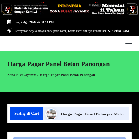
Skip
to
Jum, 7 Agu 2026
-
6:39:19 PM
content
Percayakan segala proyek anda pada kami, Karna kami ahlinya konstruksi.
Subscribe Now!
Zona
Pusat
Jayamix
Harga Pagar Panel Beton Panongan
-
Ahlinya
Zona Pusat Jayamix
»
Harga Pagar Panel Beton Panongan
Konstruksi
Sering di Cari
agar Panel Beton
Harga Pagar Panel Beton per Meter
S