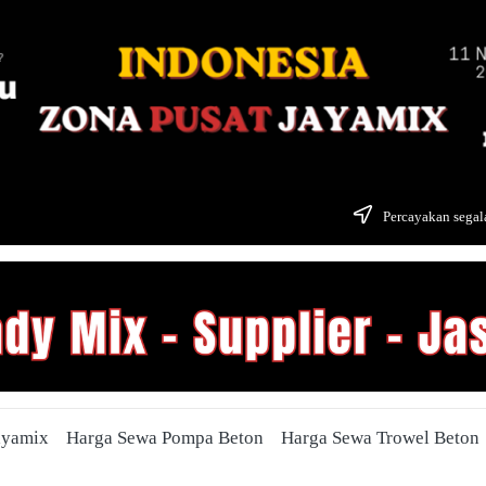
Percayakan segala
ayamix
Harga Sewa Pompa Beton
Harga Sewa Trowel Beton