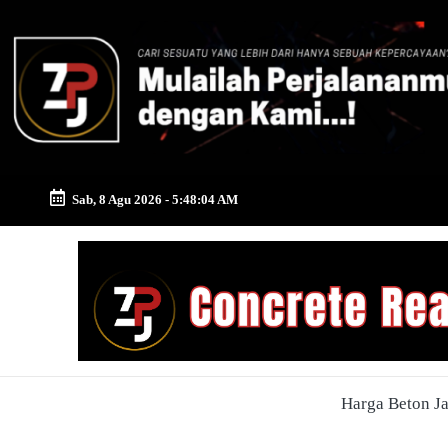
Skip
to
content
Sab, 8 Agu 2026
-
5:48:05 AM
Zona
Pusat
Jayamix
-
Harga Beton J
Ahlinya
Konstruksi