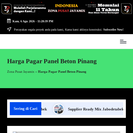
Skip
to
Kam, 6 Agu 2026
-
11:28:39 PM
content
Percayakan segala proyek anda pada kami, Karna kami ahlinya konstruksi.
Subscribe Now!
Zona
Pusat
Jayamix
Harga Pagar Panel Beton Pinang
-
Ahlinya
Zona Pusat Jayamix
»
Harga Pagar Panel Beton Pinang
Konstruksi
Sering di Cari
onstruksi Jabodetabek
Supplier Ready Mix Jabodetabek