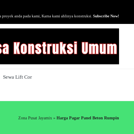
 proyek anda pada kami, Karna kami ahlinya konstruksi.
Subscribe Now!
Sewa Lift Cor
Zona Pusat Jayamix
»
Harga Pagar Panel Beton Rumpin