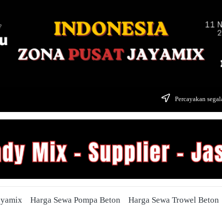
Percayakan segala
ayamix
Harga Sewa Pompa Beton
Harga Sewa Trowel Beton