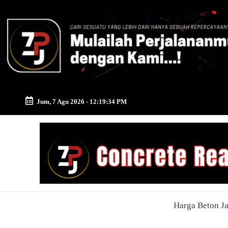
Skip
to
content
Jum, 7 Agu 2026
-
12:19:35 PM
Zona
Pusat
Jayamix
-
Harga Beton J
Ahlinya
Konstruksi