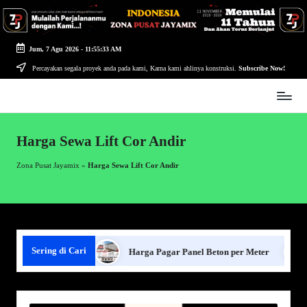
Skip
to
Jum, 7 Agu 2026
-
11:55:34 AM
content
Percayakan segala proyek anda pada kami, Karna kami ahlinya konstruksi.
Subscribe Now!
Zona
Pusat
Jayamix
Harga Sewa Lift Cor Andir
-
Ahlinya
Zona Pusat Jayamix
»
Harga Sewa Lift Cor Andir
Konstruksi
Sering di Cari
agar Panel Beton
Harga Pagar Panel Beton per Meter
S