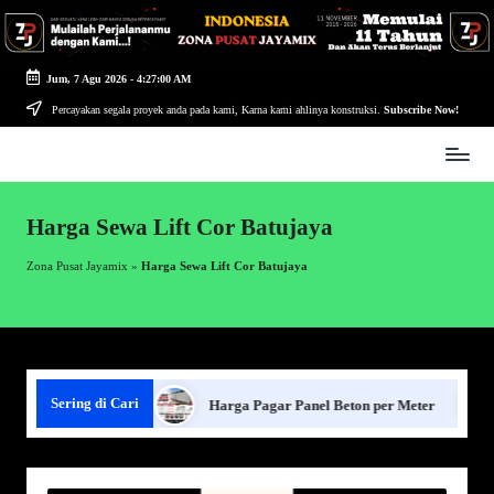
Skip
to
Jum, 7 Agu 2026
-
4:27:01 AM
content
Percayakan segala proyek anda pada kami, Karna kami ahlinya konstruksi.
Subscribe Now!
Zona
Pusat
Jayamix
Harga Sewa Lift Cor Batujaya
-
Ahlinya
Zona Pusat Jayamix
»
Harga Sewa Lift Cor Batujaya
Konstruksi
Sering di Cari
ar Panel Beton
Harga Pagar Panel Beton per Meter
Se