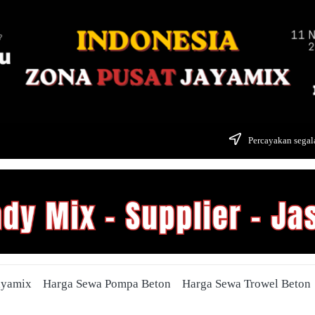
Percayakan segala
ayamix
Harga Sewa Pompa Beton
Harga Sewa Trowel Beton