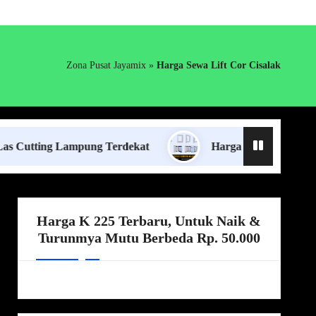
Zona Pusat Jayamix
»
Harga Sewa Lift Cor Cisalak
ng Lampung Terdekat
Harga Borongan Jasa Pasang 
Harga K 225 Terbaru, Untuk Naik &
Turunmya Mutu Berbeda Rp. 50.000