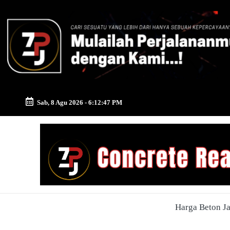
Skip
to
content
Sab, 8 Agu 2026
-
6:12:48 PM
Zona
Pusat
Jayamix
-
Harga Beton J
Ahlinya
Konstruksi