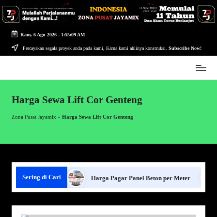
Skip
to
Kam, 6 Agu 2026
-
1:55:10 AM
content
Percayakan segala proyek anda pada kami, Karna kami ahlinya konstruksi.
Subscribe Now!
Zona
Pusat
Jayamix
Harga Sewa Lift Cor Genteng
-
Ahlinya
Zona Pusat Jayamix
»
Harga Sewa Lift Cor Genteng
Konstruksi
Sering di Cari
agar Panel Beton
Harga Pagar Panel Beton per Meter
S