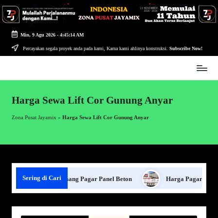
Skip
to
Min, 9 Agu 2026
-
4:45:14 AM
content
Percayakan segala proyek anda pada kami, Karna kami ahlinya konstruksi.
Subscribe Now!
Zona
Pusat
Jayamix
Harga Sewa Lift Cor Gunung Anyar
-
Ahlinya
Zona Pusat Jayamix
»
Harga Sewa Lift Cor Gunung Anyar
Konstruksi
Sering di Cari
Jasa Pasang Pagar Panel Beton
Harga Pagar Panel Bet