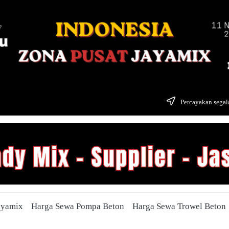
Percayakan segala
ayamix
Harga Sewa Pompa Beton
Harga Sewa Trowel Beton