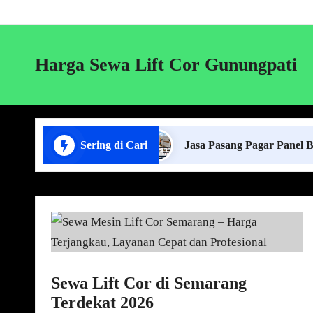
Harga Sewa Lift Cor Gunungpati
 Cor di Lampung
Sering di Cari
Jasa Pasang Pagar Panel Beton
Sewa Lift Cor di Semarang
Terdekat 2026