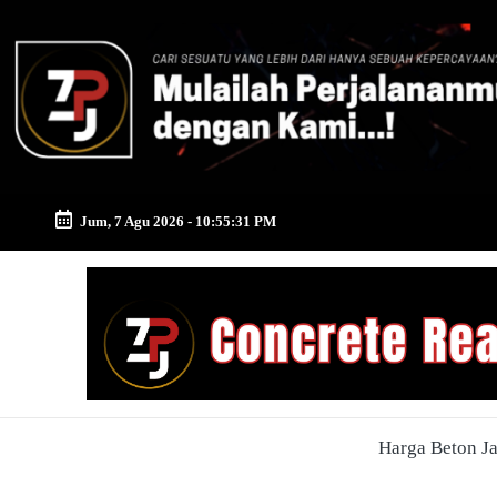
Skip
to
content
Jum, 7 Agu 2026
-
10:55:32 PM
Zona
Pusat
Jayamix
-
Harga Beton J
Ahlinya
Konstruksi