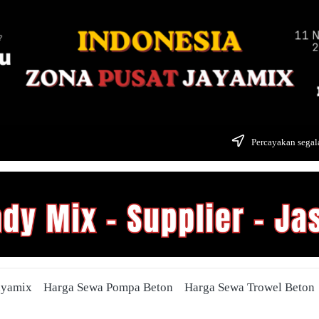
Percayakan segala
ayamix
Harga Sewa Pompa Beton
Harga Sewa Trowel Beton