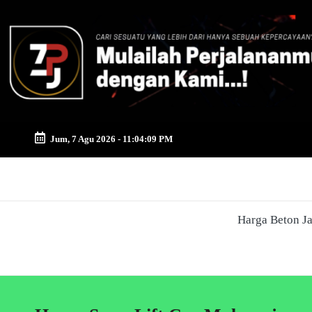
Skip
to
content
Jum, 7 Agu 2026
-
11:04:09 PM
Zona
Pusat
Harga Beton J
Jayamix
-
Ahlinya
Konstruksi