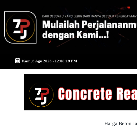
Skip
to
content
Kam, 6 Agu 2026
-
12:08:20 PM
Zona
Pusat
Jayamix
-
Harga Beton J
Ahlinya
Konstruksi