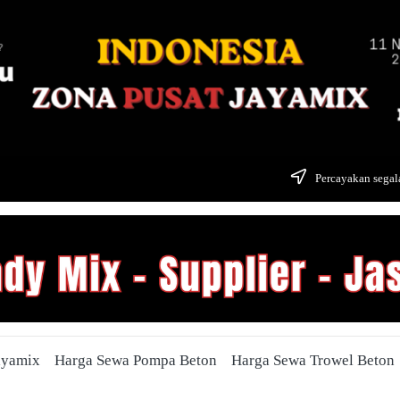
Percayakan segala
ayamix
Harga Sewa Pompa Beton
Harga Sewa Trowel Beton