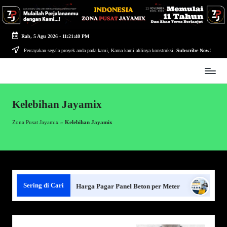
Skip
to
Rab, 5 Agu 2026
-
11:21:40 PM
content
Percayakan segala proyek anda pada kami, Karna kami ahlinya konstruksi.
Subscribe Now!
Zona
Pusat
Jayamix
Kelebihan Jayamix
-
Ahlinya
Zona Pusat Jayamix
»
Kelebihan Jayamix
Konstruksi
Sering di Cari
el Beton
Harga Pagar Panel Beton per Meter
Sewa Jas