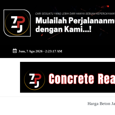
Skip
to
content
Jum, 7 Agu 2026
-
2:23:18 AM
Zona
Pusat
Jayamix
-
Harga Beton J
Ahlinya
Konstruksi