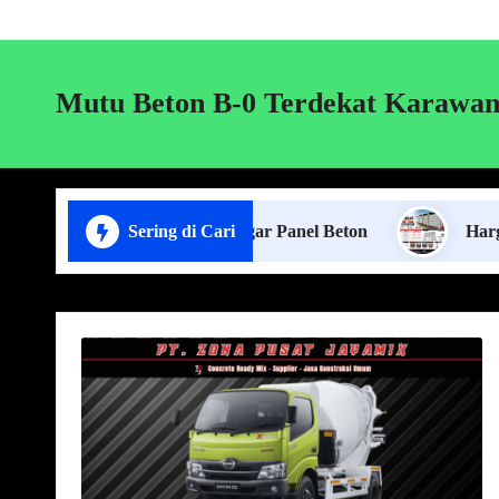
Mutu Beton B-0 Terdekat Karawa
Jasa Pasang Pagar Panel Beton
Sering di Cari
Harga Pagar Pan