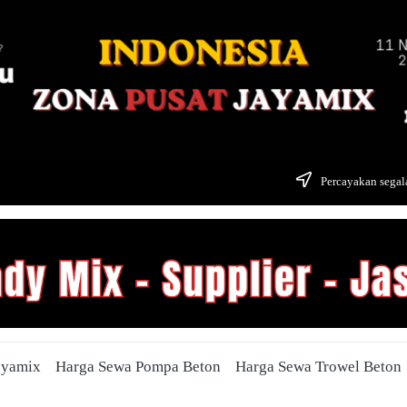
Percayakan segala
ayamix
Harga Sewa Pompa Beton
Harga Sewa Trowel Beton