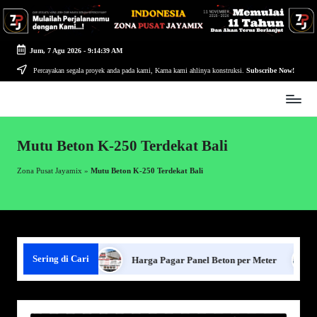
Skip
to
Jum, 7 Agu 2026
-
9:14:40 AM
content
Percayakan segala proyek anda pada kami, Karna kami ahlinya konstruksi.
Subscribe Now!
Zona
Pusat
Jayamix
Mutu Beton K-250 Terdekat Bali
-
Ahlinya
Zona Pusat Jayamix
»
Mutu Beton K-250 Terdekat Bali
Konstruksi
Sering di Cari
ar Panel Beton
Harga Pagar Panel Beton per Meter
Sew