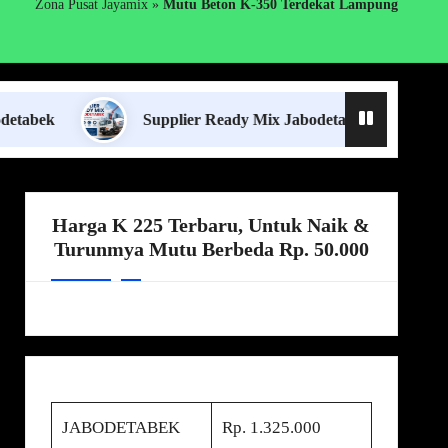
Zona Pusat Jayamix
»
Mutu Beton K-350 Terdekat Lampung
Supplier Ready Mix Jabodetabek
Harga 
Harga K 225 Terbaru, Untuk Naik &
Turunmya Mutu Berbeda Rp. 50.000
JABODETABEK
Rp. 1.325.000