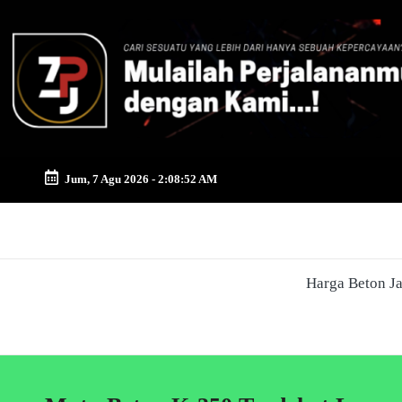
Skip
to
content
Jum, 7 Agu 2026
-
2:08:52 AM
Zona
Pusat
Harga Beton J
Jayamix
-
Ahlinya
Konstruksi