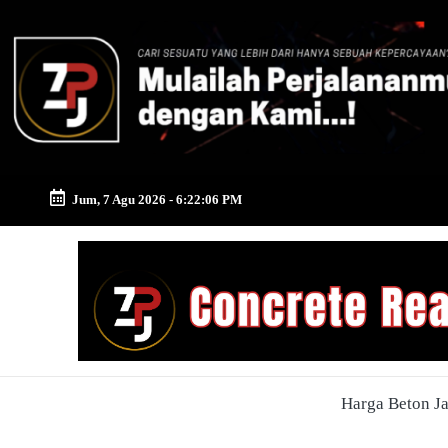
Skip
to
content
Jum, 7 Agu 2026
-
6:22:07 PM
Zona
Pusat
Jayamix
-
Harga Beton J
Ahlinya
Konstruksi