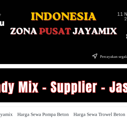
Percayakan segala
ayamix
Harga Sewa Pompa Beton
Harga Sewa Trowel Beton