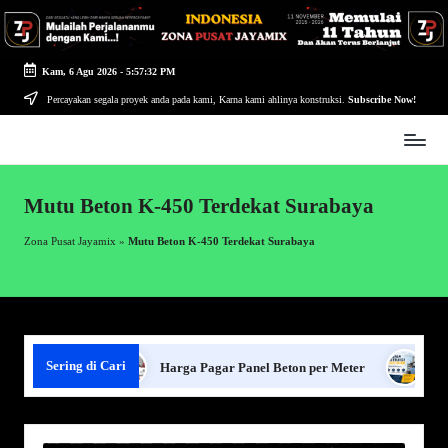
Skip
to
Kam, 6 Agu 2026
-
5:57:32 PM
content
Percayakan segala proyek anda pada kami, Karna kami ahlinya konstruksi.
Subscribe Now!
Zona
Pusat
Jayamix
Mutu Beton K-450 Terdekat Surabaya
-
Ahlinya
Zona Pusat Jayamix
»
Mutu Beton K-450 Terdekat Surabaya
Konstruksi
Sering di Cari
anel Beton
Harga Pagar Panel Beton per Meter
Sewa Ja