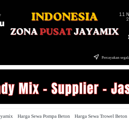
Percayakan segala
ayamix
Harga Sewa Pompa Beton
Harga Sewa Trowel Beton