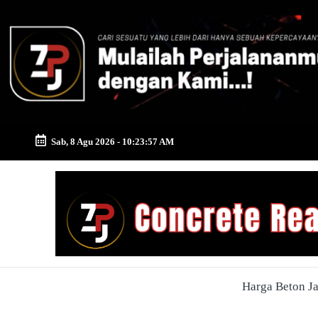
Skip
to
content
Sab, 8 Agu 2026
-
10:23:58 AM
Zona
Pusat
Jayamix
-
Harga Beton J
Ahlinya
Konstruksi