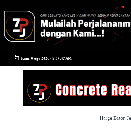
Skip
to
content
Kam, 6 Agu 2026
-
9:57:48 AM
Zona
Pusat
Jayamix
-
Harga Beton J
Ahlinya
Konstruksi