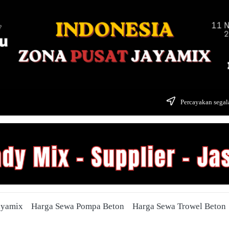
Percayakan segala
ayamix
Harga Sewa Pompa Beton
Harga Sewa Trowel Beton