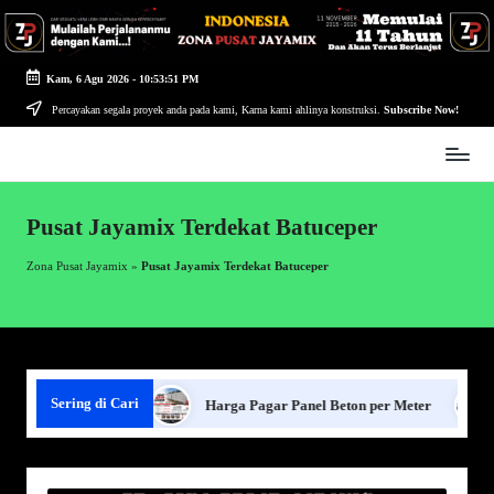
Skip
to
Kam, 6 Agu 2026
-
10:53:52 PM
content
Percayakan segala proyek anda pada kami, Karna kami ahlinya konstruksi.
Subscribe Now!
Zona
Pusat
Jayamix
Pusat Jayamix Terdekat Batuceper
-
Ahlinya
Zona Pusat Jayamix
»
Pusat Jayamix Terdekat Batuceper
Konstruksi
Sering di Cari
gar Panel Beton
Harga Pagar Panel Beton per Meter
Se