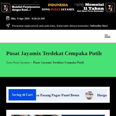
Skip
to
Min, 9 Agu 2026
-
6:56:24 AM
content
Percayakan segala proyek anda pada kami, Karna kami ahlinya konstruksi.
Subscribe Now!
Zona
Pusat
Jayamix
Pusat Jayamix Terdekat Cempaka Putih
-
Ahlinya
Zona Pusat Jayamix
»
Pusat Jayamix Terdekat Cempaka Putih
Konstruksi
Sering di Cari
mpung
Jasa Pasang Pagar Panel Beton
Harga Pagar Pane