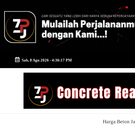
Skip
to
content
Sab, 8 Agu 2026
-
4:36:18 PM
Zona
Pusat
Jayamix
-
Harga Beton J
Ahlinya
Konstruksi