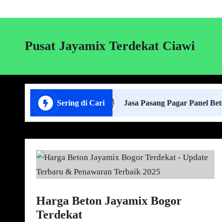
Pusat Jayamix Terdekat Ciawi
or di Lampung
Sering di Cari
Jasa Pasang Pagar Panel Beton
Harga Beton Jayamix Bogor
Terdekat