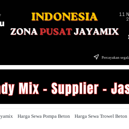
Percayakan segala
ayamix
Harga Sewa Pompa Beton
Harga Sewa Trowel Beton