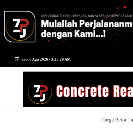
Skip
to
content
Sab, 8 Agu 2026
-
3:25:30 AM
Zona
Pusat
Jayamix
-
Harga Beton J
Ahlinya
Konstruksi