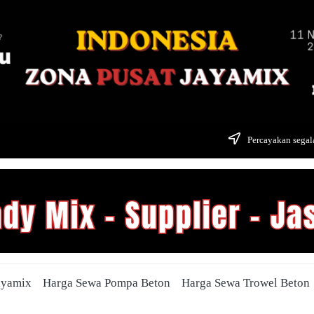
Percayakan segala
ayamix
Harga Sewa Pompa Beton
Harga Sewa Trowel Beton