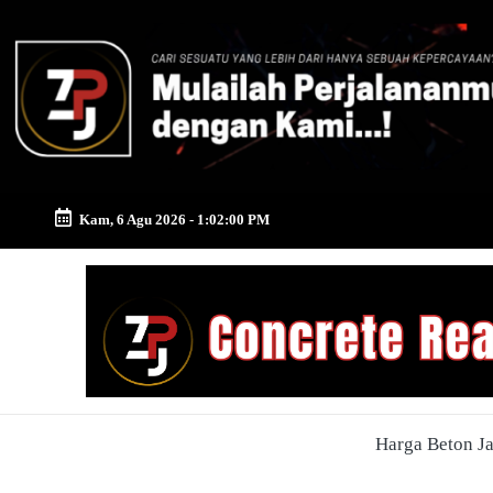
Skip
to
content
Kam, 6 Agu 2026
-
1:02:00 PM
Zona
Pusat
Jayamix
-
Harga Beton J
Ahlinya
Konstruksi