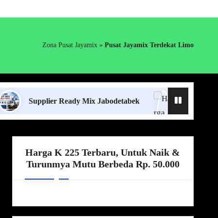
Zona Pusat Jayamix
»
Pusat Jayamix Terdekat Limo
upplier Ready Mix Jabodetabek
Harga Borongan Jas
Harga K 225 Terbaru, Untuk Naik &
Turunmya Mutu Berbeda Rp. 50.000