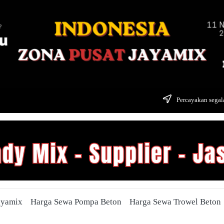
Percayakan segala
ayamix
Harga Sewa Pompa Beton
Harga Sewa Trowel Beton