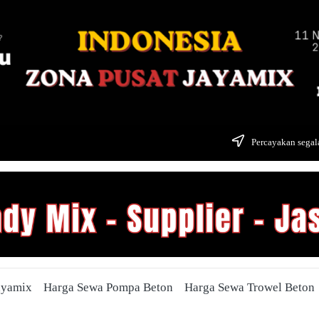
Percayakan segala
ayamix
Harga Sewa Pompa Beton
Harga Sewa Trowel Beton