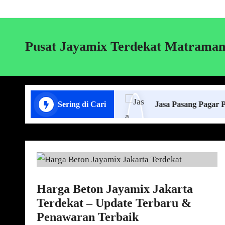
Pusat Jayamix Terdekat Matrama
 Lift Cor di Lampung
Sering di Cari
Jasa Pasang Pagar Panel Beto
Harga Beton Jayamix Jakarta
Terdekat – Update Terbaru &
Penawaran Terbaik