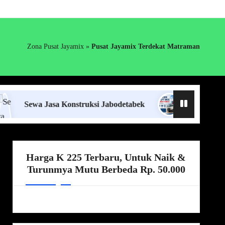
Zona Pusat Jayamix
»
Pusat Jayamix Terdekat Matraman
wa Jasa Konstruksi Jabodetabek
Supplier Ready Mix
Harga K 225 Terbaru, Untuk Naik &
Turunmya Mutu Berbeda Rp. 50.000