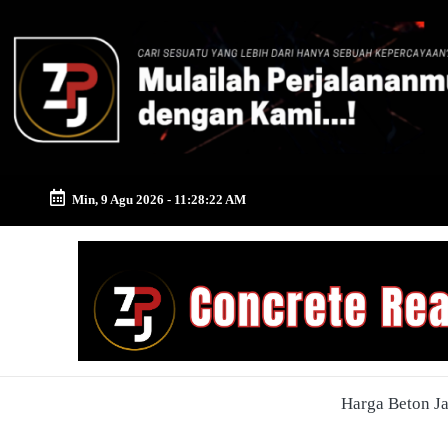
Skip
to
content
Min, 9 Agu 2026
-
11:28:23 AM
Zona
Pusat
Jayamix
-
Harga Beton J
Ahlinya
Konstruksi