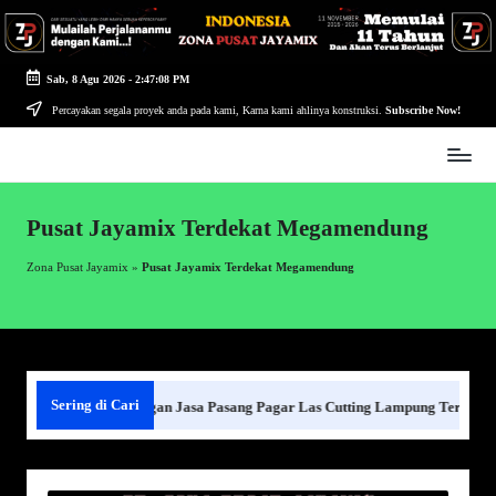
Skip
to
Sab, 8 Agu 2026
-
2:47:08 PM
content
Percayakan segala proyek anda pada kami, Karna kami ahlinya konstruksi.
Subscribe Now!
Zona
Pusat
Jayamix
Pusat Jayamix Terdekat Megamendung
-
Ahlinya
Zona Pusat Jayamix
»
Pusat Jayamix Terdekat Megamendung
Konstruksi
Sering di Cari
Harga Borongan Jasa Pasang Pagar Las Cutting Lampung Terdekat