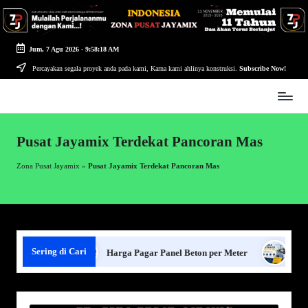
Skip
to
Jum, 7 Agu 2026
-
9:58:18 AM
content
Percayakan segala proyek anda pada kami, Karna kami ahlinya konstruksi.
Subscribe Now!
Zona
Pusat
Jayamix
Pusat Jayamix Terdekat Pancoran Mas
-
Ahlinya
Zona Pusat Jayamix
»
Pusat Jayamix Terdekat Pancoran Mas
Konstruksi
Sering di Cari
nel Beton
Harga Pagar Panel Beton per Meter
Sewa Jas