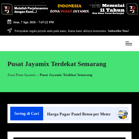
Skip
to
Jum, 7 Agu 2026
-
7:47:22 PM
content
Percayakan segala proyek anda pada kami, Karna kami ahlinya konstruksi.
Subscribe Now!
Zona
Pusat
Jayamix
Pusat Jayamix Terdekat Semarang
-
Ahlinya
Zona Pusat Jayamix
»
Pusat Jayamix Terdekat Semarang
Konstruksi
Sering di Cari
l Beton
Harga Pagar Panel Beton per Meter
Sewa Jasa