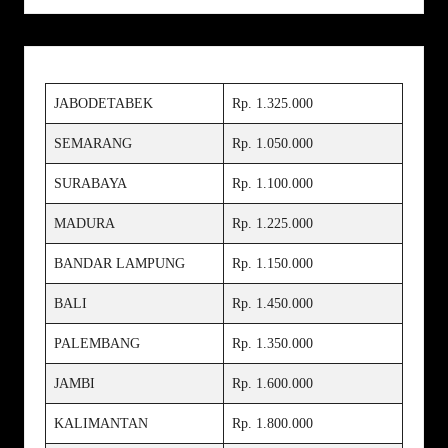
Terdekat
Harga Beton Jayamix Terdekat |
Ready Mix Depok Terbaru
Harga Beton Jayamix Bekasi
Terdekat
JABODETABEK
Rp. 1.325.000
Harga Beton Jayamix Tangerang
Terdekat
Harga Pagar Panel Beton Jakarta
SEMARANG
Rp. 1.050.000
Terbaru 2026
Harga Pagar Panel Beton Bogor 2026
SURABAYA
Rp. 1.100.000
| Jasa Pasang Murah
Harga Pagar Panel Beton Depok 2026
MADURA
Rp. 1.225.000
| Jasa Pasang Murah
Harga Pagar Panel Beton Tangerang
BANDAR LAMPUNG
Rp. 1.150.000
Terbaru 2026
Harga Pagar Panel Beton Bekasi
BALI
Terbaru & Terpasang
Rp. 1.450.000
Harga Pagar Panel Beton Lampung
Terbaru & Terpasang
PALEMBANG
Rp. 1.350.000
Harga Pagar Panel Beton Terbaru
2026 | Jasa Pasang Murah
JAMBI
Rp. 1.600.000
Mutu Beton B-0 Terdekat 2026
KALIMANTAN
Rp. 1.800.000
Mutu Beton K-175 Terdekat 2026