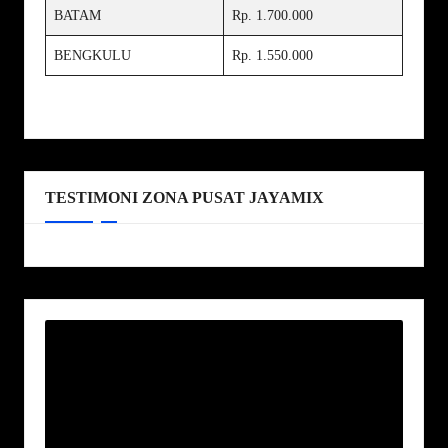
BATAM
Rp. 1.700.000
Mutu Beton K-225 Terdekat 2026
BENGKULU
Rp. 1.550.000
Mutu Beton K-250 Terdekat 2026
Mutu Beton K-300 Terdekat 2026
Mutu Beton K-350 Terdekat 2026
Mutu Beton K-400 Terdekat 2026
TESTIMONI ZONA PUSAT JAYAMIX
Mutu Beton K-450 Terdekat 2026
Mutu Beton K-500 Terdekat 2026
Harga Jayamix per m3 Terdekat
2026
Kalkulator Jayamix Otomatis
Sewa Lift Cor di Jakarta Terdekat
2026
Sewa Lift Cor di Bogor Terdekat
2026
Sewa Lift Cor di Depok Terdekat
2026