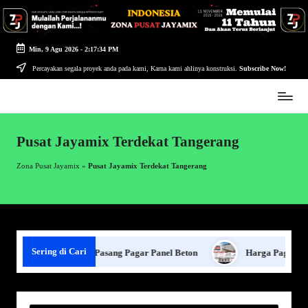
Skip
to
Min, 9 Agu 2026
-
2:17:34 PM
content
Percayakan segala proyek anda pada kami, Karna kami ahlinya konstruksi.
Subscribe Now!
Zona
Pusat
Jayamix
Pusat Jayamix Terdekat Tangerang
-
Ahlinya
Zona Pusat Jayamix
»
Pusat Jayamix Terdekat Tangerang
Konstruksi
Sering di Cari
g
Jasa Pasang Pagar Panel Beton
Harga Pagar Panel B