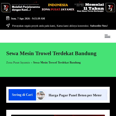
Skip
to
Jum, 7 Agu 2026
-
9:15:40 AM
content
Percayakan segala proyek anda pada kami, Karna kami ahlinya konstruksi.
Subscribe Now!
Zona
Pusat
Jayamix
Sewa Mesin Trowel Terdekat Bandung
-
Ahlinya
Zona Pusat Jayamix
»
Sewa Mesin Trowel Terdekat Bandung
Konstruksi
Sering di Cari
ar Panel Beton
Harga Pagar Panel Beton per Meter
Se